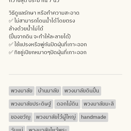
กว้างสุด ประมาณ 7 นิ้ว
วิธีดูแลรักษา หรือทำความสะอาด
✅ ไม่สามารถโดนน้ำได้โดยตรง
ล้างด้วยน้ำไม่ได้
(ปั้นจากดิน จะทำให้ละลายได้)
✅ ใช้แปรงหรือพู่กันปัดฝุ่นที่เกาะออก
✅ ทิชชู่เปียกหมาดๆปัดฝุ่นที่เกาะออก
พวงมาลัย
บ้านมาลัย
พวงมาลัยดินปั้น
พวงมาลัยประดิษฐ์
ดอกไม้ดิน
พวงมาลัยมะลิ
ของขวัญ
พวงมาลัยไว้ผู้ใหญ่
handmade
วันแม่
พวงมาลัยไหว้พระ