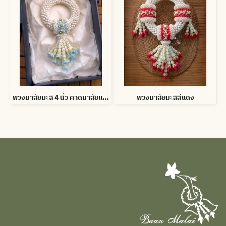
พวงมาลัยมะลิ 4 นิ้ว คาดมาลัยแบน อุบะดอกข่าบาน สั่งสีได้
พวงมาลัยมะลิสีแดง