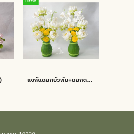
New
)
แจกันดอกบัวพับ+ดอกดาวเรือง (คู่)