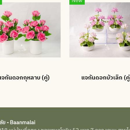
New
แจกันดอกกุหลาบ (คู่)
แจกันดอกบัวเล็ก (คู่
ลัย - Baanmalai