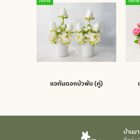
New
New
แจกันดอกบัวพับ (คู่)
บ้านมา