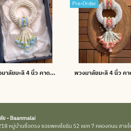
Pre-Order
พวงมาลัยมะลิ 4 นิ้ว คาดมาลัยแบน อุบะดอกข่าบาน สั่งสีได้
ลัย - Baanmalai
่ : 218 หมู่บ้านซื่อตรง ซอยพหลโยธิน 52 แยก 7 คลองถนน สา