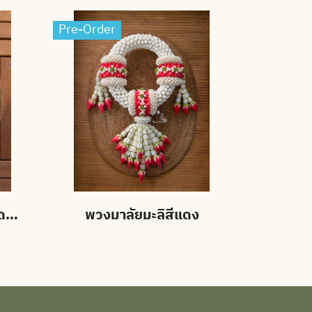
Pre-Order
พวงมาลัยมะลิ 4 นิ้ว คาดมาลัยแบน อุบะดอกข่าบาน สั่งสีได้
พวงมาลัยมะลิสีแดง