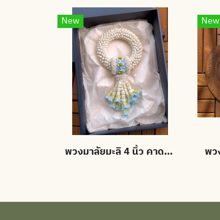
New
New
พวงมาลัยมะลิ 4 นิ้ว คาดมาลัยแบน อุบะดอกข่าบาน สั่งสีได้