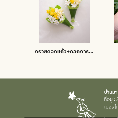
กรวยดอกแก้ว+ดอกการเวก+ดอกจำปี
บ้านมา
ที่อยู
เบอร์โ