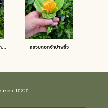
กรวยดอกกันเกรา+ดอกเอื้อง
กรวยดอกจำปาพริ้ว
ยไหม กทม. 10220