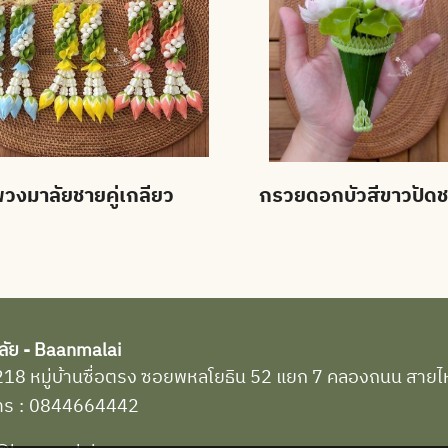
วงมาลัยชายคู่เกลียว
กรวยดอกบัวสีขาวปัดช
ลัย - Baanmalai
่ : 218 หมู่บ้านซื่อตรง ซอยพหลโยธิน 52 แยก 7 คลองถนน สา
ทร
:
0844664442