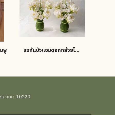
มพู
แจกันบัวแซมดอกกล้วยไม้ขาว+พุดซ้อน (ดอกบัวมี 3 สี)
ยไหม กทม. 10220