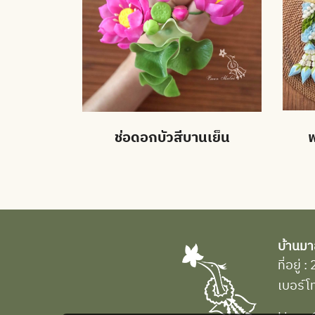
ช่อดอกบัวสีบานเย็น
พ
บ้านมา
ที่อยู
เบอร์โ